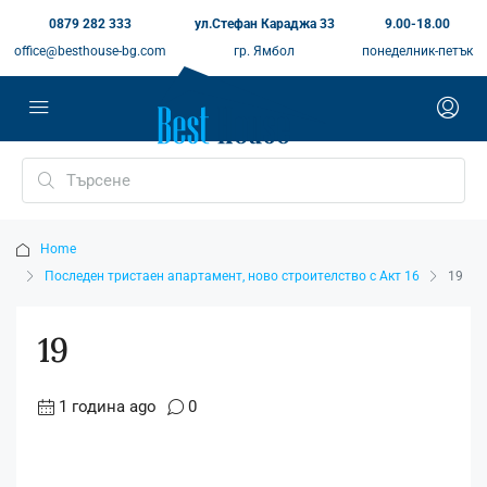
0879 282 333
ул.Стефан Караджа 33
9.00-18.00
office@besthouse-bg.com
гр. Ямбол
понеделник-петък
Home
Последен тристаен апартамент, ново строителство с Акт 16
19
19
1 година ago
0