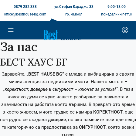
0879 282 333
ул.Стефан Караджа 33
9.00-18.00
office@besthouse-bg.com
гр. Ямбол
понеделник-петък
За нас
БЕСТ ХАУС БГ
Здравейте,
„
BEST HAUSE BG”
е млада и амбицирана в своята
мисия агенция за недвижими имоти. Нашето мото е –
„
коректност, доверие и сигурност
–
ключът за успеха
!“
. В тези
няколко думи се крие нашето разбиране за важноста и
значимоста на работата която вършим. В превратното време
в което живеем, много трудно се намира
КОРЕКТНОСТ
, още
по-трудно се създава
доверие
, но ако намерите тези две неща
те категорично са предпоставка за
СИГУРНОСТ
, която всеки
търси.