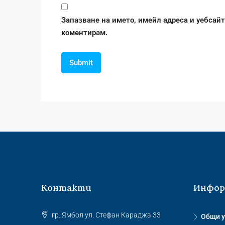
Запазване на името, имейл адреса и уебсайт
коментирам.
Контакти
Инфор
гр. Ямбол ул. Стефан Караджа 33
Общи у