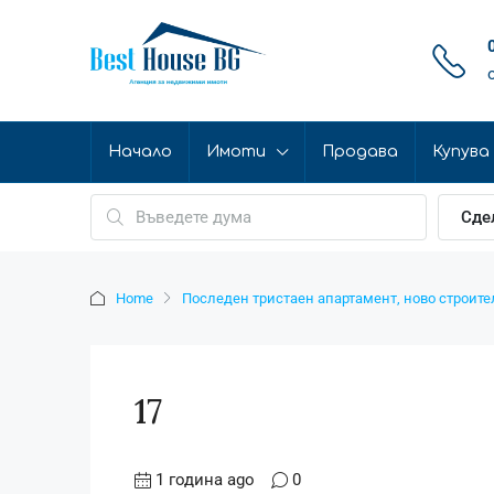
Начало
Имоти
Продава
Купува
Сде
Home
Последен тристаен апартамент, ново строител
17
1 година ago
0