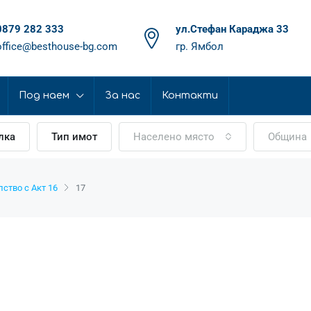
0879 282 333
ул.Стефан Караджа 33
office@besthouse-bg.com
гр. Ямбол
Под наем
За нас
Контакти
лка
Тип имот
Населено място
Община
ство с Акт 16
17