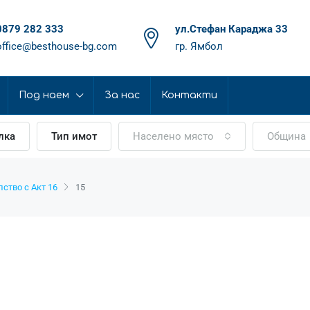
0879 282 333
ул.Стефан Караджа 33
office@besthouse-bg.com
гр. Ямбол
Под наем
За нас
Контакти
лка
Тип имот
Населено място
Община
ство с Акт 16
15