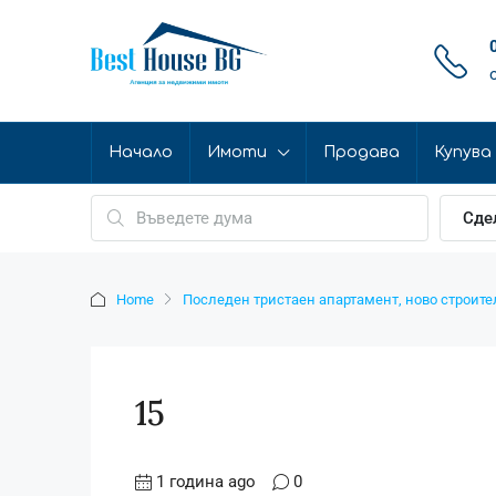
Начало
Имоти
Продава
Купува
Сде
Home
Последен тристаен апартамент, ново строител
15
1 година ago
0