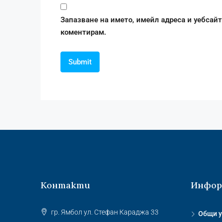
Запазване на името, имейл адреса и уебсайт
коментирам.
Контакти
Инфор
гр. Ямбол ул. Стефан Караджа 33
Общи у