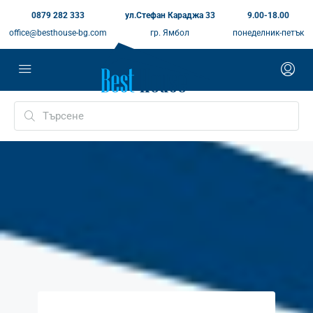
0879 282 333
ул.Стефан Караджа 33
9.00-18.00
office@besthouse-bg.com
гр. Ямбол
понеделник-петък