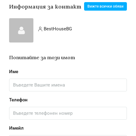
Информация за контакт
Вижте всички обяви
BestHouseBG
Попитайте за този имот
Име
Телефон
Имейл