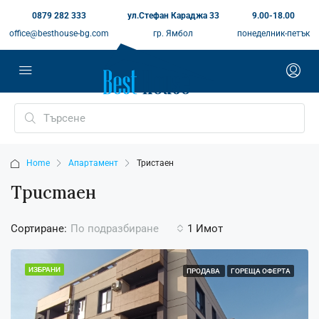
0879 282 333
ул.Стефан Караджа 33
9.00-18.00
office@besthouse-bg.com
гр. Ямбол
понеделник-петък
Home
Апартамент
Тристаен
Тристаен
Сортиране:
1 Имот
По подразбиране
ИЗБРАНИ
ПРОДАВА
ГОРЕЩА ОФЕРТА