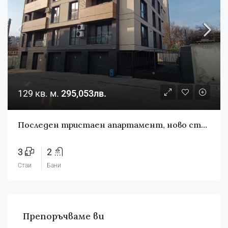
129 кв. м.
295,053лв.
Последен тристаен апартамент, ново строителство с Акт 16
3
2
Стаи
Бани
Препоръчваме ви